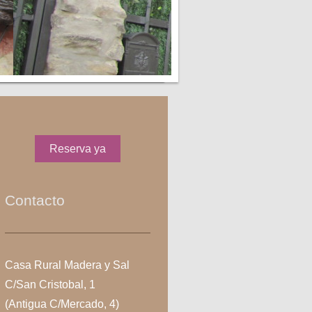
Reserva ya
Contacto
Casa Rural Madera y Sal
C/San Cristobal, 1
(Antigua C/Mercado, 4)