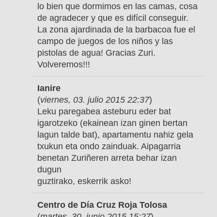
lo bien que dormimos en las camas, cosa
de agradecer y que es difícil conseguir.
La zona ajardinada de la barbacoa fue el
campo de juegos de los niños y las
pistolas de agua! Gracias Zuri.
Volveremos!!!
Ianire
(
viernes, 03. julio 2015 22:37
)
Leku paregabea asteburu eder bat
igarotzeko (ekainean izan ginen bertan
lagun talde bat), apartamentu nahiz gela
txukun eta ondo zainduak. Aipagarria
benetan Zuriñeren arreta behar izan
dugun
guztirako, eskerrik asko!
Centro de Día Cruz Roja Tolosa
(
martes, 30. junio 2015 15:27
)