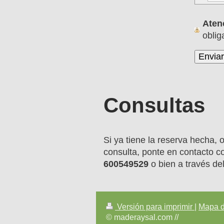
Aten
oblig
Consultas
Si ya tiene la reserva hecha,
consulta, ponte en contacto co
600549529
o bien a través de
Versión para imprimir
|
Mapa de
© maderaysal.com //