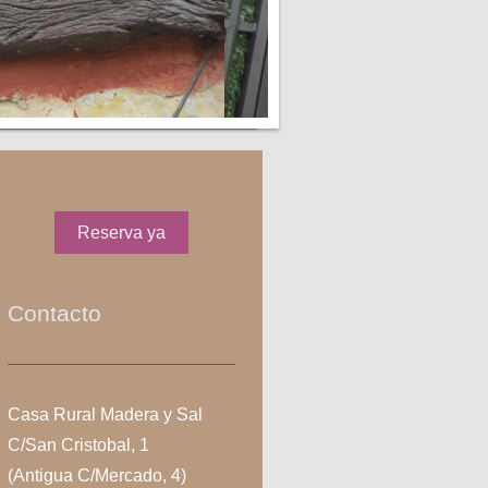
Reserva ya
Contacto
Casa Rural Madera y Sal
C/San Cristobal, 1
(Antigua C/Mercado, 4)