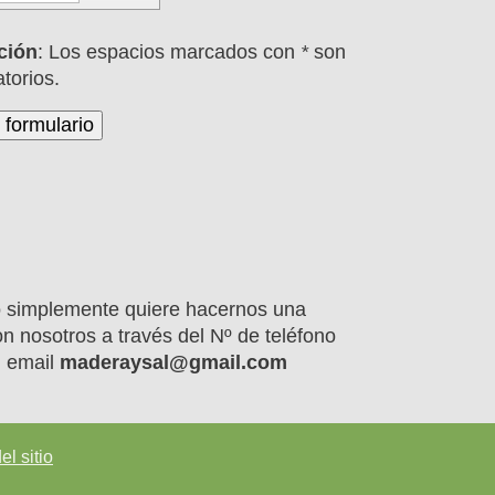
ción
: Los espacios marcados con
*
son
atorios.
 o simplemente quiere hacernos una
n nosotros a través del Nº de teléfono
l email
maderaysal@gmail.com
l sitio